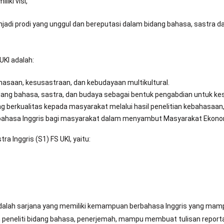
iki visi,
jadi prodi yang unggul dan bereputasi dalam bidang bahasa, sastra d
 UKI adalah:
hasaan, kesusastraan, dan kebudayaan multikultural.
idang bahasa, sastra, dan budaya sebagai bentuk pengabdian untuk k
 berkualitas kepada masyarakat melalui hasil penelitian kebahasaan,
 bahasa Inggris bagi masyarakat dalam menyambut Masyarakat Ekon
a Inggris (S1) FS UKI, yaitu:
KI adalah sarjana yang memiliki kemampuan berbahasa Inggris yang 
n peneliti bidang bahasa, penerjemah, mampu membuat tulisan report