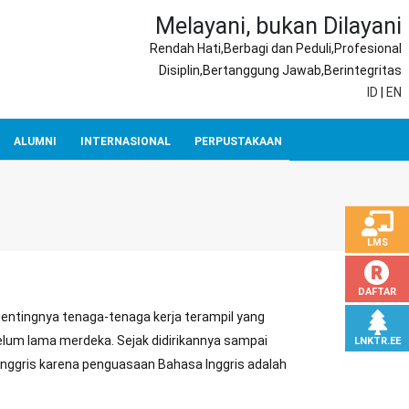
Melayani, bukan Dilayani
Rendah Hati,Berbagi dan Peduli,Profesional
Disiplin,Bertanggung Jawab,Berintegritas
ID
|
EN
ALUMNI
INTERNASIONAL
PERPUSTAKAAN
LMS
DAFTAR
t pentingnya tenaga-tenaga kerja terampil yang
elum lama merdeka. Sejak didirikannya sampai
LNKTR.EE
 Inggris karena penguasaan Bahasa Inggris adalah