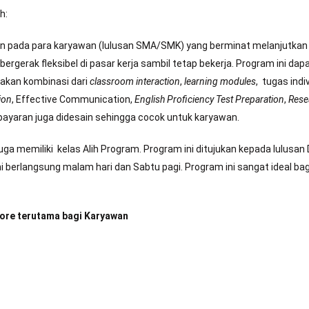
h:
n pada para karyawan (lulusan SMA/SMK) yang berminat melanjutkan 
gerak fleksibel di pasar kerja sambil tetap bekerja. Program ini dap
akan kombinasi dari
classroom interaction
,
learning modules
, tugas ind
ion
, Effective Communication,
English Proficiency Test Preparation
,
Rese
ayaran juga didesain sehingga cocok untuk karyawan.
uga memiliki kelas Alih Program. Program ini ditujukan kepada lulusan
ni berlangsung malam hari dan Sabtu pagi. Program ini sangat ideal ba
Sore terutama bagi Karyawan