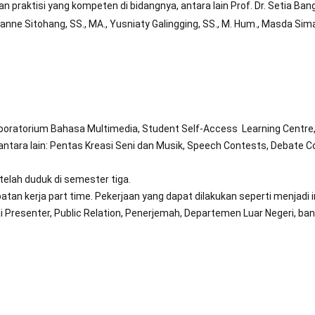
 praktisi yang kompeten di bidangnya, antara lain Prof. Dr. Setia Bangun,
Susanne Sitohang, SS., MA., Yusniaty Galingging, SS., M. Hum., Masda Sim
aboratorium Bahasa Multimedia, Student Self-Access Learning Centre,
tara lain: Pentas Kreasi Seni dan Musik, Speech Contests, Debate C
elah duduk di semester tiga.
n kerja part time. Pekerjaan yang dapat dilakukan seperti menjadi in
i Presenter, Public Relation, Penerjemah, Departemen Luar Negeri, bank,