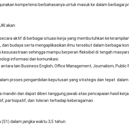
unakan kompetensi berbahasanya untuk masuk ke dalam berbagai profes
 UKI akan:
ecara aktif di berbagai situasi kerja yang membutuhkan keterampila
, dan budaya serta mengaplikasikan ilmu tersebut dalam berbagai ko
au kesusastraan sehingga mampu berperan fleksibel di tengah masyarak
logi informasi dan komunikasi.
ntara lain Business English, Office Management, Journalism, Public R
dalam proses pengambilan keputusan yang strategis dan tepat dalam
mandiri dan dapat diberi tanggung jawab atas pencapaian hasil kerj
atif, partisipatif, dan toleran terhadap keberagaman.
 (S1) dalam jangka waktu 3,5 tahun.