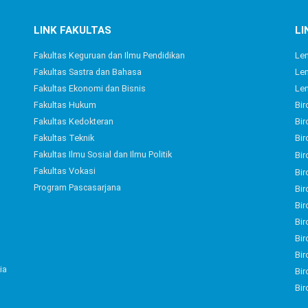
LINK FAKULTAS
LI
Fakultas Keguruan dan Ilmu Pendidikan
Le
Fakultas Sastra dan Bahasa
Lem
Fakultas Ekonomi dan Bisnis
Le
Fakultas Hukum
Bir
Fakultas Kedokteran
Bir
Fakultas Teknik
Bir
Fakultas Ilmu Sosial dan Ilmu Politik
Bir
Fakultas Vokasi
Bir
Program Pascasarjana
Bir
Bi
Bir
Bi
Bi
ia
Bi
Bi