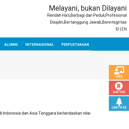
Melayani, bukan Dilayani
Rendah Hati,Berbagi dan Peduli,Profesional
Disiplin,Bertanggung Jawab,Berintegritas
ID
|
EN
ALUMNI
INTERNASIONAL
PERPUSTAKAAN
LMS
DAFTAR
LNKTR.EE
di Indonesia dan Asia Tenggara berlandaskan nilai-