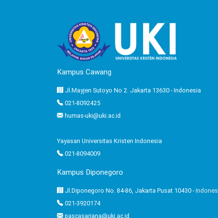
Kampus Cawang
Jl.Mayjen Sutoyo No 2. Jakarta 13630 - Indonesia
021-8092425
humas-uki@uki.ac.id
Yayasan Universitas Kristen Indonesia
021-8094009
Kampus Diponegoro
Jl.Diponegoro No. 84-86, Jakarta Pusat 10430 -
Indones
021-3920174
pascasarjana@uki.ac.id