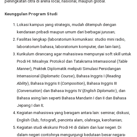
peningkatan citra di arena local, nasional, maupun global.
Keunggulan Program Studi
Lokasi kampus yang strategis, mudah ditempuh dengan
kendaraan pribadi maupun umum dari berbagai jurusan;
Fasilitas lengkap (laboratorium komunikasi: studio mini radio,
laboratorium bahasa, laboratorium komputer, dan lain-lain);
Kurikulum dirancang agar mahasiswa mempunyai soft skill untuk
Prodi HI. Misalnya: Protokol dan Tatakrama Internasional (
Table
Manner
), Praktek Diplomatik meliputi Simulasi Persidangan
Internasional (
Diplomatic Course
), Bahasa Inggris I (
Reading
Ability
), Bahasa Inggris II (
Composition
), Bahasa Inggris III
(
Conversation
) dan Bahasa Inggris IV (
English Diplomatic
), dan
Bahasa asing lain seperti Bahasa Mandarin I dan II dan Bahasa
Jepang I dan II;
Kegiatan mahasiswa yang beragam antara lain: seminar, diskusi,
English Club, fotografi, pencinta alam, olahraga, kerohanian;
Kegiatan studi ekskursi Prodi HI di dalam dan luar negeri. Di
dalam negeri contohnya mengunjungi kedutaan besar negara-